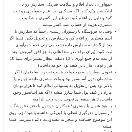
جمع‌آوری، تعداد اقلام و سلامت فیزیکی سفارش رو با
اپلیکیشن چک کنید. اگه مشکلی بود، عدم جمع‌آوری رو ثبت
کنید و دلیل رو اعلام کنید. در غیر این کسری و شکایت
مشتری، هزینه از حساب شما کسر میشه.
وقتی به فروشگاه یا رستوران رسیدی، حتماً کد سفارش یا
اسم مشتری رو اعلام کن و سفارش رو تحویل بگیر. فقط اگر
بعد از 5 دقیقه سفارش داده نشد، می‌تونی عدم جمع‌آوری
ثبت کنید. (برای توقف در مبدا هائی به جز افق کوروش، بعد
از ثبت عدم جمع آوری تا 10 دقیقه انتظار بیشتر برای شما 10
هزار تومان مازاد در کیف پول خواهد داشت)
تحویل سفارش به درب واحد هست نه درب ساختمان / اگر
ساختمان بدون آسانسور بود و واحد مشتری طبقه چهارم یا
بالاتر بود پس از تحویل به پشتیبانی اعلام کنید 5 هزار تومان
مازاد در کیف پول شما شارژ میشه / اگه هم آسانسور وجود
داشت، تا هر طبقه ای تحویل درب واحد الزامیه
به هیچ عنوان با مشتری / همکاران خودتون یا دفتر / فروشگاه
/ رستوران / درگیری لفظی یا فیزیکی نداشته باشید / زپ روی
این موضوع حساسه و منجر به مسدودیت دائم دسترسی شما
میشه