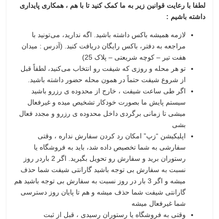
لطفا با رعایت قوانین زیر به ما کمک کنید تا با هم ، همکاری پایداری
داشته باشیم :
لازمه همیشه باکس داشته باشید. اگه ندارید، می‌تونید با
مراجعه به دفتر، باکس رایگان دریافت کنید. (آدرس : میدان
هفت تیر – کوچه شریعتی – پلاک 25)
تو هر محله و روزی که شیفت رو انتخاب می‌کنید، لطفاً قبل
از شروع شیفت حتماً در همون محله حضور داشته باشید.
اگر طی ساعت شیفت ، خارج از محدوده ی رزرو باشید
سیستم پایش ما بصورت خودکار تشخیص میده و غیرفعال
میشی تا زمانی برگردی داخل محدوده ی رزرو و مجدد فعال
بشی
اپلیکیشن “زپ” امکان رد کردن سفارش نداره ، وقتی
سفارشی به شما تخصیص داده شد، باید به فروشگاه یا
رستوران برید و سفارش رو تحویل بگیرید. اگر 2 باردر روز
نسبت به سفارش بی توجه باشید گارانتی شیفت شما حذف
میشه و اگر 3 بار در روز نسبت به سفارش بی توجه باشید هم
گارانتی شیفت شما حذف میشه و هم تا پایان روز دسترسی
شما غیرفعال میشه
وقتی به فروشگاه یا رستوران رسیدی ، قبل از ثبت