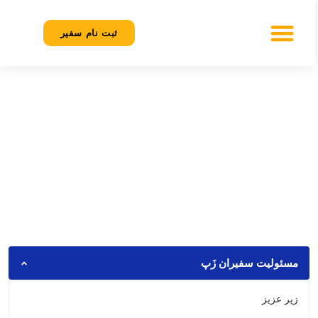
ثبت نام سفیر
قوانین و مقررات زَپ
مسئولیت سفیران زَپ
زپر عزیز